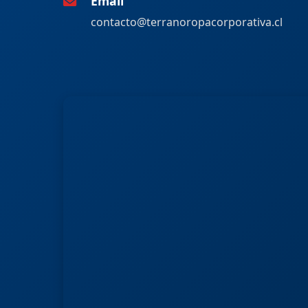
Email
contacto@terranoropacorporativa.cl