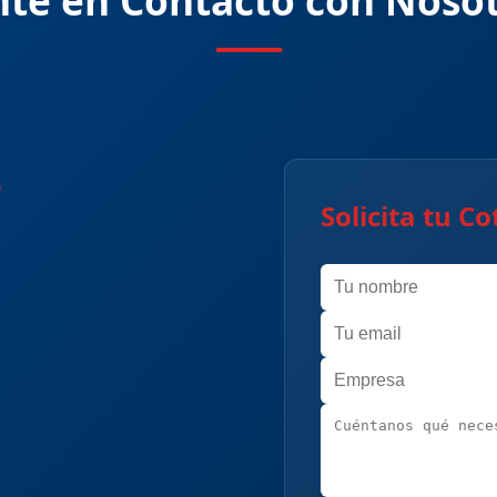
te en Contacto con Noso
o
Solicita tu Co