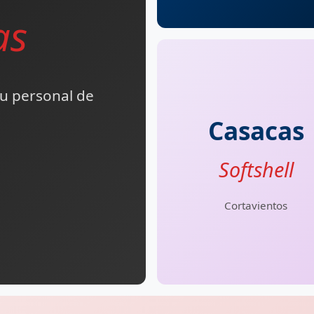
as
su personal de
Casacas
Softshell
Cortavientos