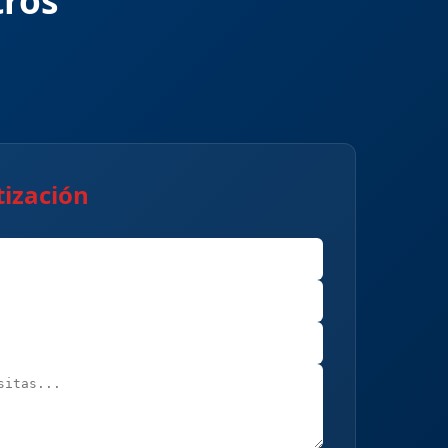
tros
tización